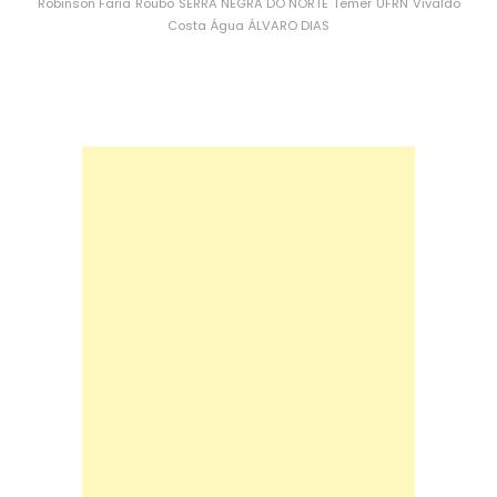
Robinson Faria
Roubo
SERRA NEGRA DO NORTE
Temer
UFRN
Vivaldo
Costa
Água
ÁLVARO DIAS