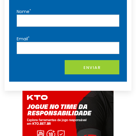
*
Nome
*
Email
ENVIAR