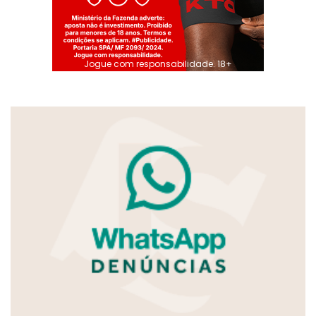
Jogue com responsabilidade. 18+