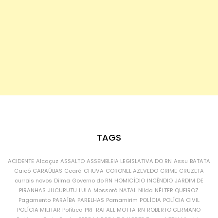
TAGS
ACIDENTE
Alcaçuz
ASSALTO
ASSEMBLEIA LEGISLATIVA DO RN
Assu
BATATA
Caicó
CARAÚBAS
Ceará
CHUVA
CORONEL AZEVEDO
CRIME
CRUZETA
currais novos
Dilma
Governo do RN
HOMICÍDIO
INCÊNDIO
JARDIM DE
PIRANHAS
JUCURUTU
LULA
Mossoró
NATAL
Nilda
NÉLTER QUEIROZ
Pagamento
PARAÍBA
PARELHAS
Parnamirim
POLÍCIA
POLÍCIA CIVIL
POLÍCIA MILITAR
Política
PRF
RAFAEL MOTTA
RN
ROBERTO GERMANO