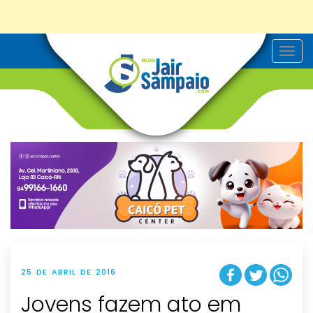
T
o
g
g
l
e
n
a
v
i
g
a
t
i
o
n
25 DE ABRIL DE 2016
Jovens fazem ato em