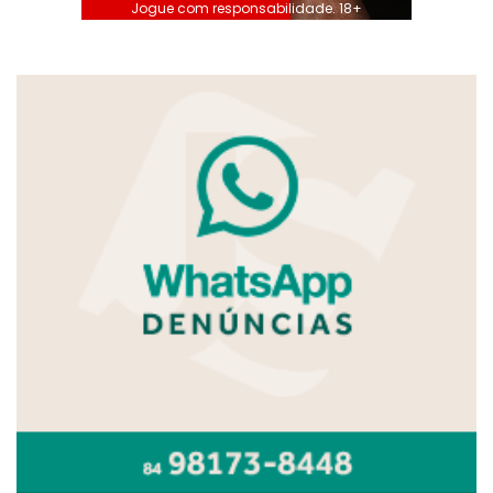
Jogue com responsabilidade. 18+