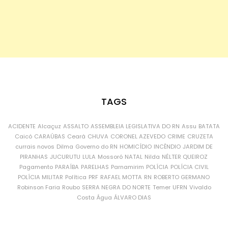
TAGS
ACIDENTE
Alcaçuz
ASSALTO
ASSEMBLEIA LEGISLATIVA DO RN
Assu
BATATA
Caicó
CARAÚBAS
Ceará
CHUVA
CORONEL AZEVEDO
CRIME
CRUZETA
currais novos
Dilma
Governo do RN
HOMICÍDIO
INCÊNDIO
JARDIM DE
PIRANHAS
JUCURUTU
LULA
Mossoró
NATAL
Nilda
NÉLTER QUEIROZ
Pagamento
PARAÍBA
PARELHAS
Parnamirim
POLÍCIA
POLÍCIA CIVIL
POLÍCIA MILITAR
Política
PRF
RAFAEL MOTTA
RN
ROBERTO GERMANO
Robinson Faria
Roubo
SERRA NEGRA DO NORTE
Temer
UFRN
Vivaldo
Costa
Água
ÁLVARO DIAS