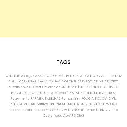
TAGS
ACIDENTE
Alcaçuz
ASSALTO
ASSEMBLEIA LEGISLATIVA DO RN
Assu
BATATA
Caicó
CARAÚBAS
Ceará
CHUVA
CORONEL AZEVEDO
CRIME
CRUZETA
currais novos
Dilma
Governo do RN
HOMICÍDIO
INCÊNDIO
JARDIM DE
PIRANHAS
JUCURUTU
LULA
Mossoró
NATAL
Nilda
NÉLTER QUEIROZ
Pagamento
PARAÍBA
PARELHAS
Parnamirim
POLÍCIA
POLÍCIA CIVIL
POLÍCIA MILITAR
Política
PRF
RAFAEL MOTTA
RN
ROBERTO GERMANO
Robinson Faria
Roubo
SERRA NEGRA DO NORTE
Temer
UFRN
Vivaldo
Costa
Água
ÁLVARO DIAS