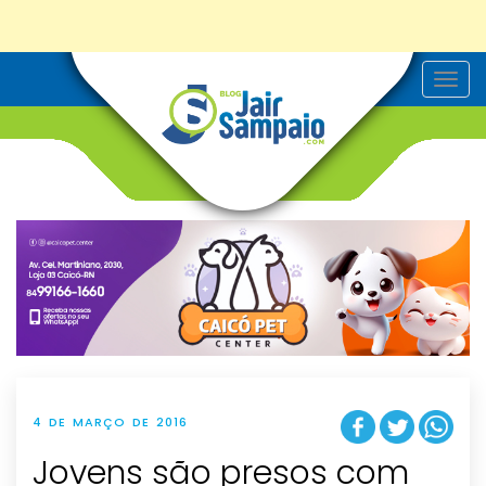
T
o
g
g
l
e
n
a
v
i
g
a
t
i
o
n
4 DE MARÇO DE 2016
Jovens são presos com