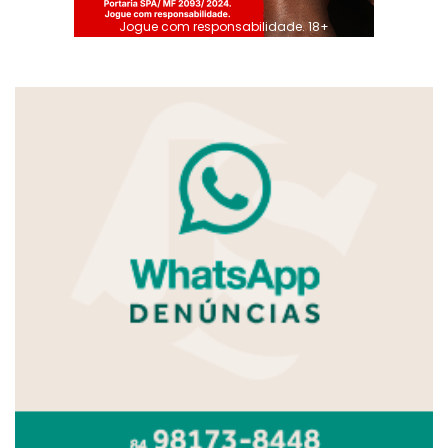
Jogue com responsabilidade. 18+