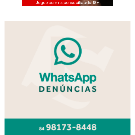
Jogue com responsabilidade. 18+