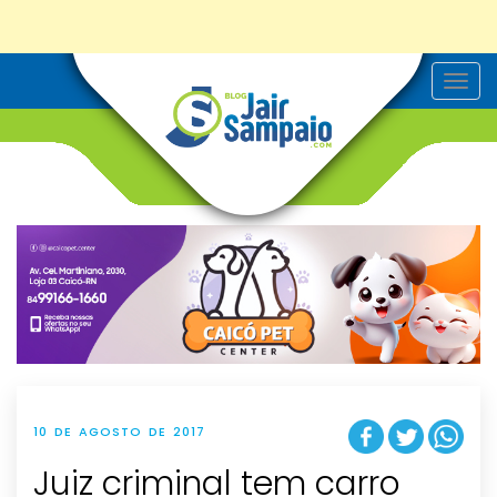
T
o
g
g
l
e
n
a
v
i
g
a
t
i
o
n
10 DE AGOSTO DE 2017
Juiz criminal tem carro