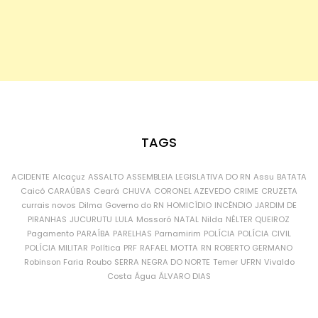
TAGS
ACIDENTE
Alcaçuz
ASSALTO
ASSEMBLEIA LEGISLATIVA DO RN
Assu
BATATA
Caicó
CARAÚBAS
Ceará
CHUVA
CORONEL AZEVEDO
CRIME
CRUZETA
currais novos
Dilma
Governo do RN
HOMICÍDIO
INCÊNDIO
JARDIM DE
PIRANHAS
JUCURUTU
LULA
Mossoró
NATAL
Nilda
NÉLTER QUEIROZ
Pagamento
PARAÍBA
PARELHAS
Parnamirim
POLÍCIA
POLÍCIA CIVIL
POLÍCIA MILITAR
Política
PRF
RAFAEL MOTTA
RN
ROBERTO GERMANO
Robinson Faria
Roubo
SERRA NEGRA DO NORTE
Temer
UFRN
Vivaldo
Costa
Água
ÁLVARO DIAS