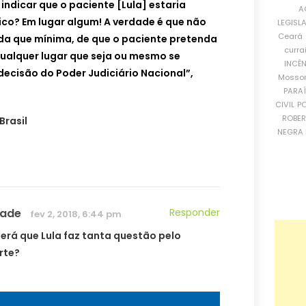
indicar que o paciente [Lula] estaria
A
tico? Em lugar algum! A verdade é que não
LEGISL
Ceará
da que mínima, de que o paciente pretenda
curra
 qualquer lugar que seja ou mesmo se
INCÊ
decisão do Poder Judiciário Nacional”,
Mosso
PARA
CIVIL
PO
ROBE
Brasil
NEGRA 
rade
Responder
fev 2, 2018, 6:44 pm
será que Lula faz tanta questão pelo
rte?