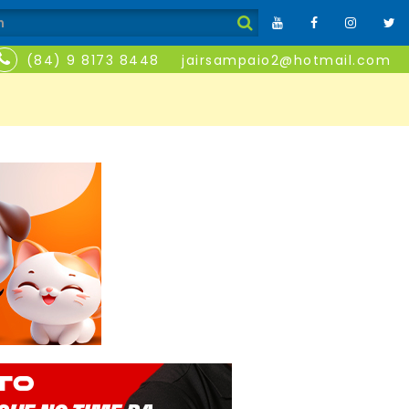
(84) 9 8173 8448
jairsampaio2@hotmail.com