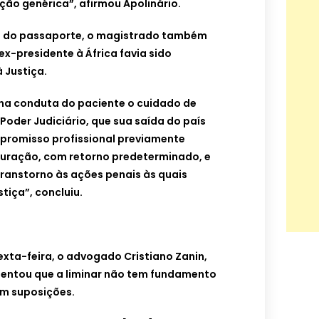
ão genérica”, afirmou Apolinário.
o do passaporte, o magistrado também
ex-presidente à África favia sido
 Justiça.
 na conduta do paciente o cuidado de
oder Judiciário, que sua saída do país
mpromisso profissional previamente
duração, com retorno predeterminado, e
ranstorno às ações penais às quais
tiça”, concluiu.
exta-feira, o advogado Cristiano Zanin,
stentou que a liminar não tem fundamento
em suposições.