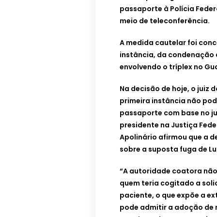
passaporte à Polícia Federa
meio de teleconferência.
A medida cautelar foi con
instância, da condenação 
envolvendo o tríplex no Gua
Na decisão de hoje, o juiz
primeira instância não po
passaporte com base no j
presidente na Justiça Feder
Apolinário afirmou que a 
sobre a suposta fuga de Lul
“A autoridade coatora não
quem teria cogitado a solic
paciente, o que expõe a e
pode admitir a adoção de