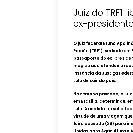
Juiz do TRF1 
ex-presidente
O juiz federal Bruno Apoliná
Região (TRF1), sediado em Br
passaporte do ex-presidente
magistrado atendeu a recu
instância da Justiça Fede
Lula de sair do país.
Na semana passada, o juiz f
em Brasília, determinou, e
Lula. A medida foi solicita
virtude de uma viagem que 
feira passada (26) para i
Unidas para Agricultura e 