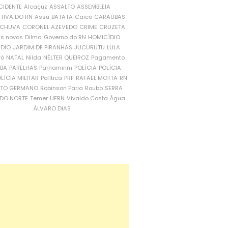
CIDENTE
Alcaçuz
ASSALTO
ASSEMBLEIA
ATIVA DO RN
Assu
BATATA
Caicó
CARAÚBAS
CHUVA
CORONEL AZEVEDO
CRIME
CRUZETA
is novos
Dilma
Governo do RN
HOMICÍDIO
NDIO
JARDIM DE PIRANHAS
JUCURUTU
LULA
ró
NATAL
Nilda
NÉLTER QUEIROZ
Pagamento
ÍBA
PARELHAS
Parnamirim
POLÍCIA
POLÍCIA
LÍCIA MILITAR
Política
PRF
RAFAEL MOTTA
RN
RTO GERMANO
Robinson Faria
Roubo
SERRA
DO NORTE
Temer
UFRN
Vivaldo Costa
Água
ÁLVARO DIAS