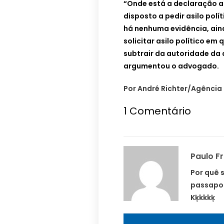
“Onde está a declaração a 
disposto a pedir asilo polí
há nenhuma evidência, ain
solicitar asilo político em
subtrair da autoridade da 
argumentou o advogado.
Por André Richter/Agência 
1
Comentário
Paulo F
Por quê 
passapo
Kķkkkķ