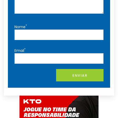
*
Nome
*
Email
ENVIAR