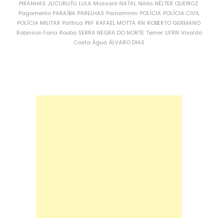
PIRANHAS
JUCURUTU
LULA
Mossoró
NATAL
Nilda
NÉLTER QUEIROZ
Pagamento
PARAÍBA
PARELHAS
Parnamirim
POLÍCIA
POLÍCIA CIVIL
POLÍCIA MILITAR
Política
PRF
RAFAEL MOTTA
RN
ROBERTO GERMANO
Robinson Faria
Roubo
SERRA NEGRA DO NORTE
Temer
UFRN
Vivaldo
Costa
Água
ÁLVARO DIAS