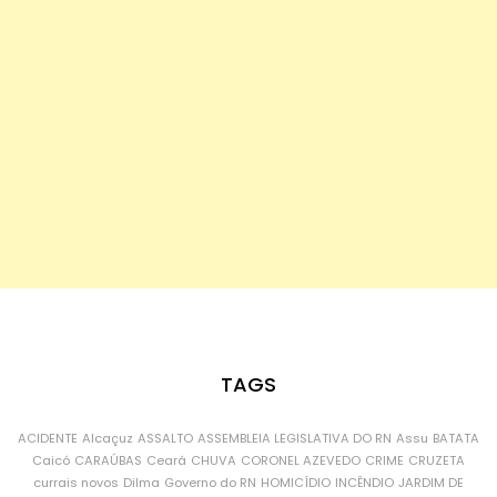
TAGS
ACIDENTE
Alcaçuz
ASSALTO
ASSEMBLEIA LEGISLATIVA DO RN
Assu
BATATA
Caicó
CARAÚBAS
Ceará
CHUVA
CORONEL AZEVEDO
CRIME
CRUZETA
currais novos
Dilma
Governo do RN
HOMICÍDIO
INCÊNDIO
JARDIM DE