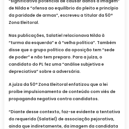
“significativo potencial de causar danos à imagem”
de Nilda e “ofensa ao equilíbrio do pleito e princípio
da paridade de armas”, escreveu a titular da 50ª
Zona Eleitoral.
Nas publicações, Salatiel relacionava Nilda à
“turma da esquerda” e à “velha política”. Também
disse que o grupo político da oposição tem “sede
de poder” e não tem preparo. Para a juíza, o
candidato do PL fez uma “análise subjetiva e
depreciativa” sobre a adversária.
A juíza da 50ª Zona Eleitoral enfatizou que a lei
proíbe impulsionamento de conteúdo com viés de
propaganda negativa contra candidatos.
“Diante desse contexto, faz-se evidente a tentativa
do requerido (Salatiel) de associação pejorativa,
ainda que indiretamente, da imagem da candidata