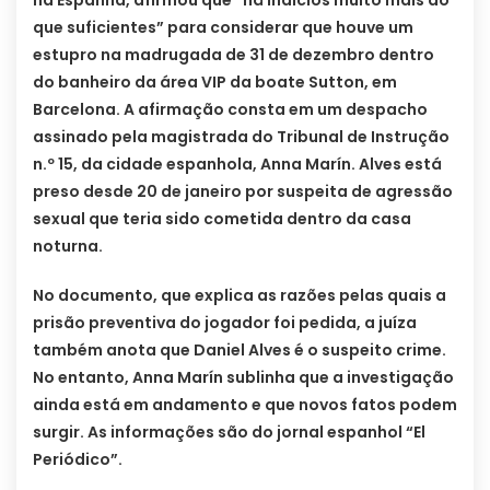
na Espanha, afirmou que “há indícios muito mais do
que suficientes” para considerar que houve um
estupro na madrugada de 31 de dezembro dentro
do banheiro da área VIP da boate Sutton, em
Barcelona. A afirmação consta em um despacho
assinado pela magistrada do Tribunal de Instrução
n.º 15, da cidade espanhola, ​​Anna Marín. Alves está
preso desde 20 de janeiro por suspeita de agressão
sexual que teria sido cometida dentro da casa
noturna.
No documento, que explica as razões pelas quais a
prisão preventiva do jogador foi pedida, a juíza
também anota que Daniel Alves é o suspeito crime.
No entanto, Anna Marín sublinha que a investigação
ainda está em andamento e que novos fatos podem
surgir. As informações são do jornal espanhol “El
Periódico”.