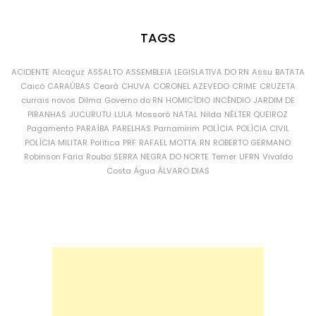
TAGS
ACIDENTE
Alcaçuz
ASSALTO
ASSEMBLEIA LEGISLATIVA DO RN
Assu
BATATA
Caicó
CARAÚBAS
Ceará
CHUVA
CORONEL AZEVEDO
CRIME
CRUZETA
currais novos
Dilma
Governo do RN
HOMICÍDIO
INCÊNDIO
JARDIM DE
PIRANHAS
JUCURUTU
LULA
Mossoró
NATAL
Nilda
NÉLTER QUEIROZ
Pagamento
PARAÍBA
PARELHAS
Parnamirim
POLÍCIA
POLÍCIA CIVIL
POLÍCIA MILITAR
Política
PRF
RAFAEL MOTTA
RN
ROBERTO GERMANO
Robinson Faria
Roubo
SERRA NEGRA DO NORTE
Temer
UFRN
Vivaldo
Costa
Água
ÁLVARO DIAS