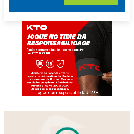
Jogue com responsabilidade. 18+