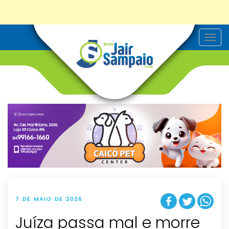
T
o
g
g
l
e
n
a
v
i
g
a
t
i
o
n
7 DE MAIO DE 2026
Juíza passa mal e morre