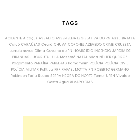
TAGS
ACIDENTE
Alcaçuz
ASSALTO
ASSEMBLEIA LEGISLATIVA DO RN
Assu
BATATA
Caicó
CARAÚBAS
Ceará
CHUVA
CORONEL AZEVEDO
CRIME
CRUZETA
currais novos
Dilma
Governo do RN
HOMICÍDIO
INCÊNDIO
JARDIM DE
PIRANHAS
JUCURUTU
LULA
Mossoró
NATAL
Nilda
NÉLTER QUEIROZ
Pagamento
PARAÍBA
PARELHAS
Parnamirim
POLÍCIA
POLÍCIA CIVIL
POLÍCIA MILITAR
Política
PRF
RAFAEL MOTTA
RN
ROBERTO GERMANO
Robinson Faria
Roubo
SERRA NEGRA DO NORTE
Temer
UFRN
Vivaldo
Costa
Água
ÁLVARO DIAS