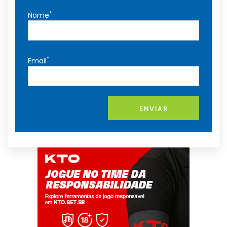
*
Nome
*
Email
ENVIAR