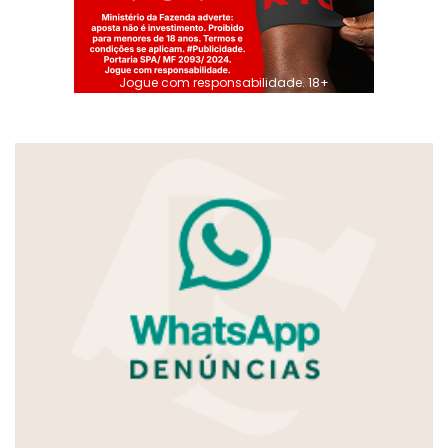
Jogue com responsabilidade. 18+