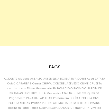
TAGS
ACIDENTE
Alcaçuz
ASSALTO
ASSEMBLEIA LEGISLATIVA DO RN
Assu
BATATA
Caicó
CARAÚBAS
Ceará
CHUVA
CORONEL AZEVEDO
CRIME
CRUZETA
currais novos
Dilma
Governo do RN
HOMICÍDIO
INCÊNDIO
JARDIM DE
PIRANHAS
JUCURUTU
LULA
Mossoró
NATAL
Nilda
NÉLTER QUEIROZ
Pagamento
PARAÍBA
PARELHAS
Parnamirim
POLÍCIA
POLÍCIA CIVIL
POLÍCIA MILITAR
Política
PRF
RAFAEL MOTTA
RN
ROBERTO GERMANO
Robinson Faria
Roubo
SERRA NEGRA DO NORTE
Temer
UFRN
Vivaldo