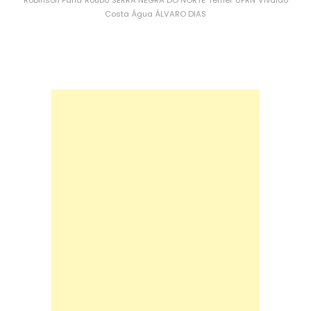
Robinson Faria
Roubo
SERRA NEGRA DO NORTE
Temer
UFRN
Vivaldo
Costa
Água
ÁLVARO DIAS