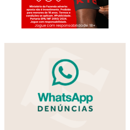
Jogue com responsabilidade. 18+