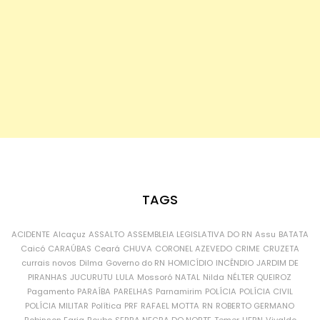
TAGS
ACIDENTE
Alcaçuz
ASSALTO
ASSEMBLEIA LEGISLATIVA DO RN
Assu
BATATA
Caicó
CARAÚBAS
Ceará
CHUVA
CORONEL AZEVEDO
CRIME
CRUZETA
currais novos
Dilma
Governo do RN
HOMICÍDIO
INCÊNDIO
JARDIM DE
PIRANHAS
JUCURUTU
LULA
Mossoró
NATAL
Nilda
NÉLTER QUEIROZ
Pagamento
PARAÍBA
PARELHAS
Parnamirim
POLÍCIA
POLÍCIA CIVIL
POLÍCIA MILITAR
Política
PRF
RAFAEL MOTTA
RN
ROBERTO GERMANO