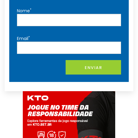
*
Nome
*
Email
ENVIAR