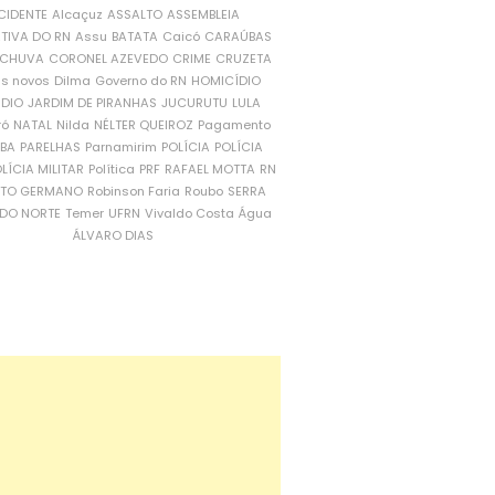
CIDENTE
Alcaçuz
ASSALTO
ASSEMBLEIA
ATIVA DO RN
Assu
BATATA
Caicó
CARAÚBAS
CHUVA
CORONEL AZEVEDO
CRIME
CRUZETA
is novos
Dilma
Governo do RN
HOMICÍDIO
NDIO
JARDIM DE PIRANHAS
JUCURUTU
LULA
ró
NATAL
Nilda
NÉLTER QUEIROZ
Pagamento
ÍBA
PARELHAS
Parnamirim
POLÍCIA
POLÍCIA
LÍCIA MILITAR
Política
PRF
RAFAEL MOTTA
RN
RTO GERMANO
Robinson Faria
Roubo
SERRA
DO NORTE
Temer
UFRN
Vivaldo Costa
Água
ÁLVARO DIAS