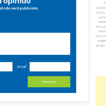
a opinião
A
LEGISL
il não será publicado.
Ceará
curra
INCÊ
Mosso
PARA
CIVIL
PO
ROBE
NEGRA 
*
Email
ENVIAR