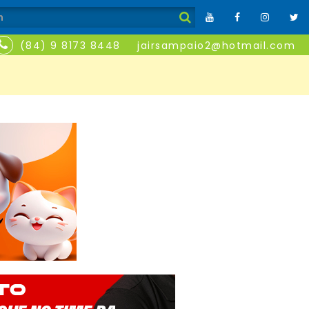
(84) 9 8173 8448
jairsampaio2@hotmail.com