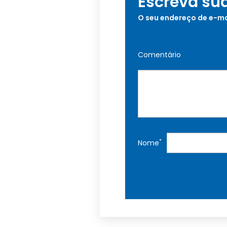
Escreva su
O seu endereço de e-ma
Comentário
*
Nome