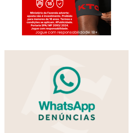
Jogue com responsabilidade. 18+