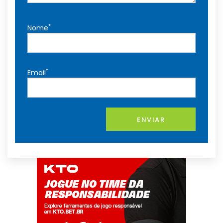
*
Nome
*
Email
ENVIAR