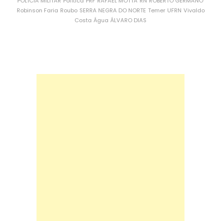
POLÍCIA MILITAR
Política
PRF
RAFAEL MOTTA
RN
ROBERTO GERMANO
Robinson Faria
Roubo
SERRA NEGRA DO NORTE
Temer
UFRN
Vivaldo
Costa
Água
ÁLVARO DIAS