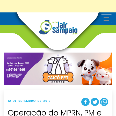
T
o
g
g
l
e
n
a
v
i
g
a
t
i
o
n
12 DE SETEMBRO DE 2017
Operação do MPRN, PM e