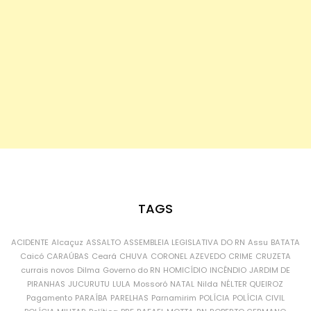
TAGS
ACIDENTE
Alcaçuz
ASSALTO
ASSEMBLEIA LEGISLATIVA DO RN
Assu
BATATA
Caicó
CARAÚBAS
Ceará
CHUVA
CORONEL AZEVEDO
CRIME
CRUZETA
currais novos
Dilma
Governo do RN
HOMICÍDIO
INCÊNDIO
JARDIM DE
PIRANHAS
JUCURUTU
LULA
Mossoró
NATAL
Nilda
NÉLTER QUEIROZ
Pagamento
PARAÍBA
PARELHAS
Parnamirim
POLÍCIA
POLÍCIA CIVIL