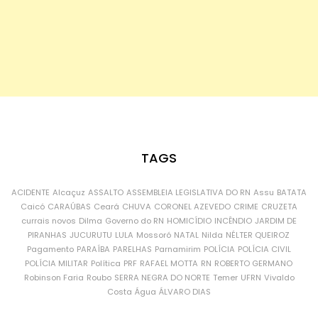
TAGS
ACIDENTE
Alcaçuz
ASSALTO
ASSEMBLEIA LEGISLATIVA DO RN
Assu
BATATA
Caicó
CARAÚBAS
Ceará
CHUVA
CORONEL AZEVEDO
CRIME
CRUZETA
currais novos
Dilma
Governo do RN
HOMICÍDIO
INCÊNDIO
JARDIM DE
PIRANHAS
JUCURUTU
LULA
Mossoró
NATAL
Nilda
NÉLTER QUEIROZ
Pagamento
PARAÍBA
PARELHAS
Parnamirim
POLÍCIA
POLÍCIA CIVIL
POLÍCIA MILITAR
Política
PRF
RAFAEL MOTTA
RN
ROBERTO GERMANO
Robinson Faria
Roubo
SERRA NEGRA DO NORTE
Temer
UFRN
Vivaldo
Costa
Água
ÁLVARO DIAS