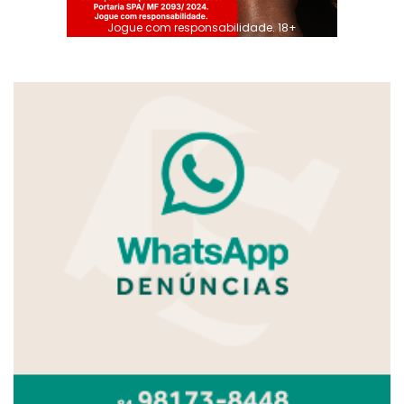
Jogue com responsabilidade. 18+