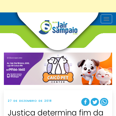
T
o
g
g
l
e
n
a
v
i
g
a
t
i
o
n
27 DE DEZEMBRO DE 2018
Justiça determina fim da