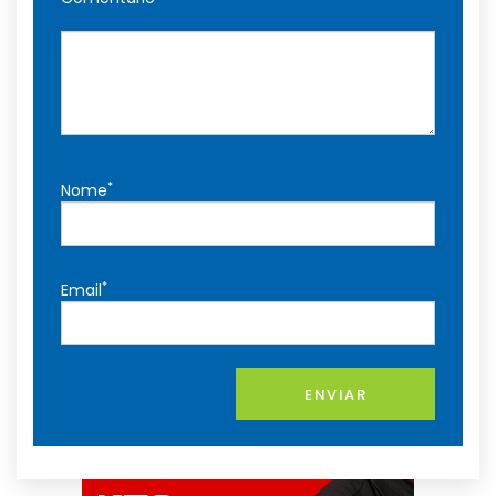
*
Nome
*
Email
ENVIAR