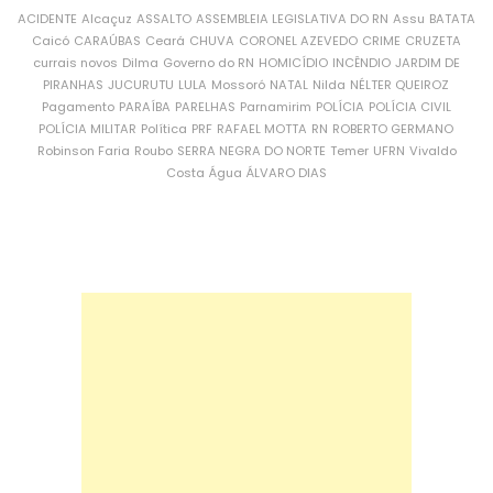
ACIDENTE
Alcaçuz
ASSALTO
ASSEMBLEIA LEGISLATIVA DO RN
Assu
BATATA
Caicó
CARAÚBAS
Ceará
CHUVA
CORONEL AZEVEDO
CRIME
CRUZETA
currais novos
Dilma
Governo do RN
HOMICÍDIO
INCÊNDIO
JARDIM DE
PIRANHAS
JUCURUTU
LULA
Mossoró
NATAL
Nilda
NÉLTER QUEIROZ
Pagamento
PARAÍBA
PARELHAS
Parnamirim
POLÍCIA
POLÍCIA CIVIL
POLÍCIA MILITAR
Política
PRF
RAFAEL MOTTA
RN
ROBERTO GERMANO
Robinson Faria
Roubo
SERRA NEGRA DO NORTE
Temer
UFRN
Vivaldo
Costa
Água
ÁLVARO DIAS