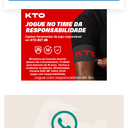
Jogue com responsabilidade. 18+