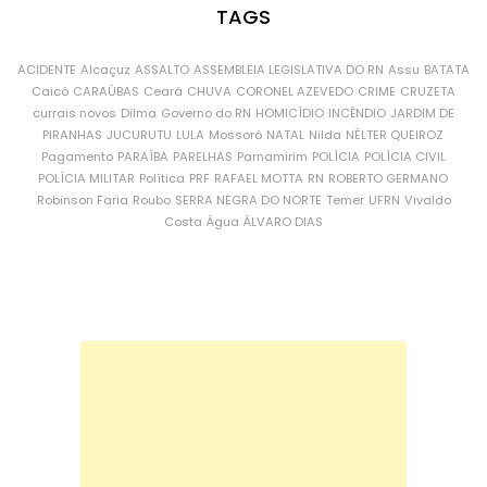
TAGS
ACIDENTE
Alcaçuz
ASSALTO
ASSEMBLEIA LEGISLATIVA DO RN
Assu
BATATA
Caicó
CARAÚBAS
Ceará
CHUVA
CORONEL AZEVEDO
CRIME
CRUZETA
currais novos
Dilma
Governo do RN
HOMICÍDIO
INCÊNDIO
JARDIM DE
PIRANHAS
JUCURUTU
LULA
Mossoró
NATAL
Nilda
NÉLTER QUEIROZ
Pagamento
PARAÍBA
PARELHAS
Parnamirim
POLÍCIA
POLÍCIA CIVIL
POLÍCIA MILITAR
Política
PRF
RAFAEL MOTTA
RN
ROBERTO GERMANO
Robinson Faria
Roubo
SERRA NEGRA DO NORTE
Temer
UFRN
Vivaldo
Costa
Água
ÁLVARO DIAS