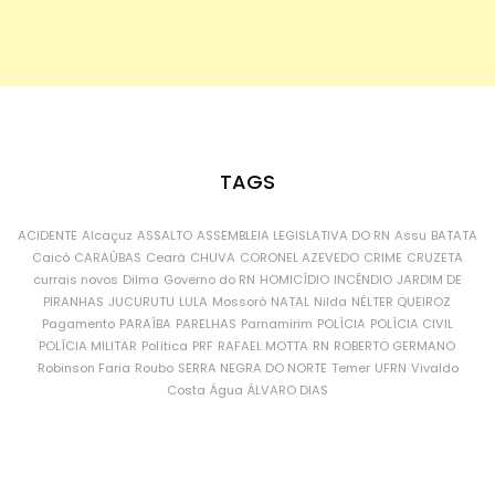
TAGS
ACIDENTE
Alcaçuz
ASSALTO
ASSEMBLEIA LEGISLATIVA DO RN
Assu
BATATA
Caicó
CARAÚBAS
Ceará
CHUVA
CORONEL AZEVEDO
CRIME
CRUZETA
currais novos
Dilma
Governo do RN
HOMICÍDIO
INCÊNDIO
JARDIM DE
PIRANHAS
JUCURUTU
LULA
Mossoró
NATAL
Nilda
NÉLTER QUEIROZ
Pagamento
PARAÍBA
PARELHAS
Parnamirim
POLÍCIA
POLÍCIA CIVIL
POLÍCIA MILITAR
Política
PRF
RAFAEL MOTTA
RN
ROBERTO GERMANO
Robinson Faria
Roubo
SERRA NEGRA DO NORTE
Temer
UFRN
Vivaldo
Costa
Água
ÁLVARO DIAS