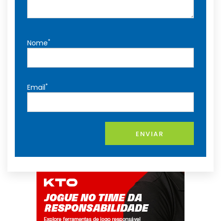
*
Nome
*
Email
ENVIAR