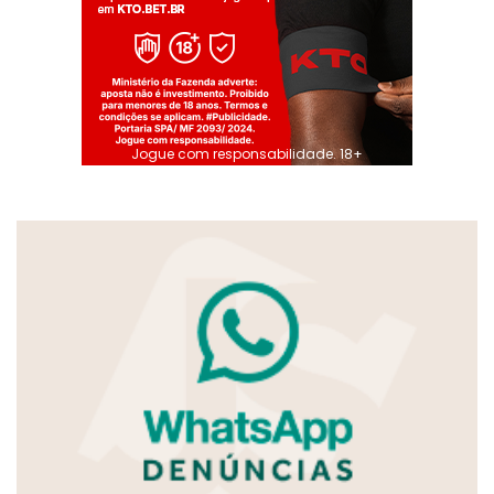
Jogue com responsabilidade. 18+