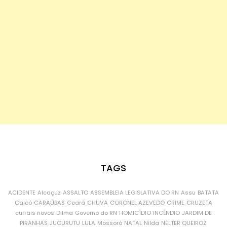
TAGS
ACIDENTE
Alcaçuz
ASSALTO
ASSEMBLEIA LEGISLATIVA DO RN
Assu
BATATA
Caicó
CARAÚBAS
Ceará
CHUVA
CORONEL AZEVEDO
CRIME
CRUZETA
currais novos
Dilma
Governo do RN
HOMICÍDIO
INCÊNDIO
JARDIM DE
PIRANHAS
JUCURUTU
LULA
Mossoró
NATAL
Nilda
NÉLTER QUEIROZ