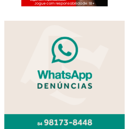
Jogue com responsabilidade. 18+