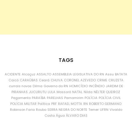
TAGS
ACIDENTE
Alcaçuz
ASSALTO
ASSEMBLEIA LEGISLATIVA DO RN
Assu
BATATA
Caicó
CARAÚBAS
Ceará
CHUVA
CORONEL AZEVEDO
CRIME
CRUZETA
currais novos
Dilma
Governo do RN
HOMICÍDIO
INCÊNDIO
JARDIM DE
PIRANHAS
JUCURUTU
LULA
Mossoró
NATAL
Nilda
NÉLTER QUEIROZ
Pagamento
PARAÍBA
PARELHAS
Parnamirim
POLÍCIA
POLÍCIA CIVIL
POLÍCIA MILITAR
Política
PRF
RAFAEL MOTTA
RN
ROBERTO GERMANO
Robinson Faria
Roubo
SERRA NEGRA DO NORTE
Temer
UFRN
Vivaldo
Costa
Água
ÁLVARO DIAS