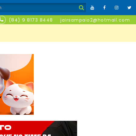
(84) 9 8173 8448
jairsampaio2@hotmail.com