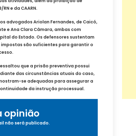
suas atividades, além da proibição de
B/RN e da CAARN.
los advogados Ariolan Fernandes, de Caicó,
nte e Ana Clara Câmara, ambas com
apital do Estado. Os defensores sustentam
impostas são suficientes para garantir o
cesso.
essaltou que a prisão preventiva possui
 diante das circunstâncias atuais do caso,
mostram-se adequadas para assegurar a
 continuidade da instrução processual.
a opinião
il não será publicado.