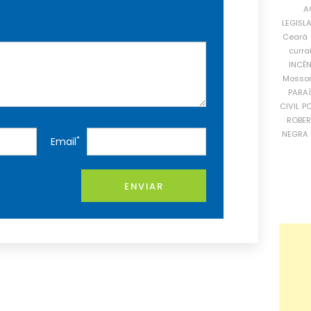
A
LEGISL
Ceará
curra
INCÊ
Mosso
PARA
CIVIL
PO
ROBE
NEGRA 
*
Email
ENVIAR