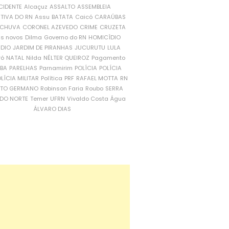
CIDENTE
Alcaçuz
ASSALTO
ASSEMBLEIA
ATIVA DO RN
Assu
BATATA
Caicó
CARAÚBAS
CHUVA
CORONEL AZEVEDO
CRIME
CRUZETA
is novos
Dilma
Governo do RN
HOMICÍDIO
NDIO
JARDIM DE PIRANHAS
JUCURUTU
LULA
ró
NATAL
Nilda
NÉLTER QUEIROZ
Pagamento
ÍBA
PARELHAS
Parnamirim
POLÍCIA
POLÍCIA
LÍCIA MILITAR
Política
PRF
RAFAEL MOTTA
RN
RTO GERMANO
Robinson Faria
Roubo
SERRA
DO NORTE
Temer
UFRN
Vivaldo Costa
Água
ÁLVARO DIAS