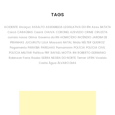
TAGS
ACIDENTE
Alcaçuz
ASSALTO
ASSEMBLEIA LEGISLATIVA DO RN
Assu
BATATA
Caicó
CARAÚBAS
Ceará
CHUVA
CORONEL AZEVEDO
CRIME
CRUZETA
currais novos
Dilma
Governo do RN
HOMICÍDIO
INCÊNDIO
JARDIM DE
PIRANHAS
JUCURUTU
LULA
Mossoró
NATAL
Nilda
NÉLTER QUEIROZ
Pagamento
PARAÍBA
PARELHAS
Parnamirim
POLÍCIA
POLÍCIA CIVIL
POLÍCIA MILITAR
Política
PRF
RAFAEL MOTTA
RN
ROBERTO GERMANO
Robinson Faria
Roubo
SERRA NEGRA DO NORTE
Temer
UFRN
Vivaldo
Costa
Água
ÁLVARO DIAS