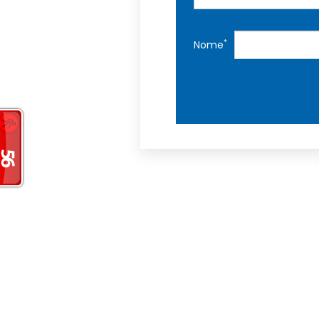
*
Nome