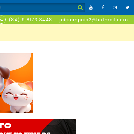
(84) 9 8173 8448
jairsampaio2@hotmail.com