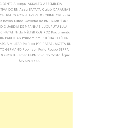
CIDENTE
Alcaçuz
ASSALTO
ASSEMBLEIA
ATIVA DO RN
Assu
BATATA
Caicó
CARAÚBAS
CHUVA
CORONEL AZEVEDO
CRIME
CRUZETA
is novos
Dilma
Governo do RN
HOMICÍDIO
NDIO
JARDIM DE PIRANHAS
JUCURUTU
LULA
ró
NATAL
Nilda
NÉLTER QUEIROZ
Pagamento
ÍBA
PARELHAS
Parnamirim
POLÍCIA
POLÍCIA
LÍCIA MILITAR
Política
PRF
RAFAEL MOTTA
RN
RTO GERMANO
Robinson Faria
Roubo
SERRA
DO NORTE
Temer
UFRN
Vivaldo Costa
Água
ÁLVARO DIAS