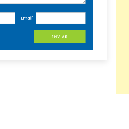
*
Email
ENVIAR