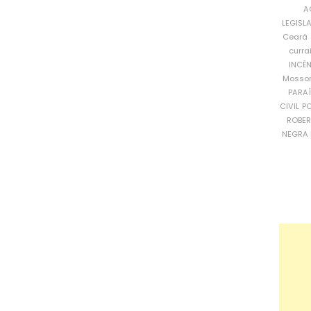
A
LEGISL
Ceará
curra
INCÊ
Mosso
PARA
CIVIL
PO
ROBE
NEGRA 