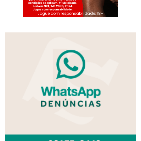
Jogue com responsabilidade. 18+