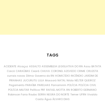
TAGS
ACIDENTE
Alcaçuz
ASSALTO
ASSEMBLEIA LEGISLATIVA DO RN
Assu
BATATA
Caicó
CARAÚBAS
Ceará
CHUVA
CORONEL AZEVEDO
CRIME
CRUZETA
currais novos
Dilma
Governo do RN
HOMICÍDIO
INCÊNDIO
JARDIM DE
PIRANHAS
JUCURUTU
LULA
Mossoró
NATAL
Nilda
NÉLTER QUEIROZ
Pagamento
PARAÍBA
PARELHAS
Parnamirim
POLÍCIA
POLÍCIA CIVIL
POLÍCIA MILITAR
Política
PRF
RAFAEL MOTTA
RN
ROBERTO GERMANO
Robinson Faria
Roubo
SERRA NEGRA DO NORTE
Temer
UFRN
Vivaldo
Costa
Água
ÁLVARO DIAS