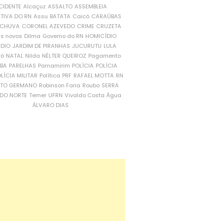
CIDENTE
Alcaçuz
ASSALTO
ASSEMBLEIA
ATIVA DO RN
Assu
BATATA
Caicó
CARAÚBAS
CHUVA
CORONEL AZEVEDO
CRIME
CRUZETA
is novos
Dilma
Governo do RN
HOMICÍDIO
NDIO
JARDIM DE PIRANHAS
JUCURUTU
LULA
ró
NATAL
Nilda
NÉLTER QUEIROZ
Pagamento
ÍBA
PARELHAS
Parnamirim
POLÍCIA
POLÍCIA
LÍCIA MILITAR
Política
PRF
RAFAEL MOTTA
RN
RTO GERMANO
Robinson Faria
Roubo
SERRA
DO NORTE
Temer
UFRN
Vivaldo Costa
Água
ÁLVARO DIAS