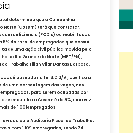
cia
 Natal determinou que a Companhia
o Norte (Cosern) terá que contratar,
s com deficiência (PCD’s) ou reabilitadas
 a 5% do total de empregados que possui
lta de uma ação civil pública movida pelo
alho no Rio Grande do Norte (MPT/RN),
do Trabalho Lilian Vilar Dantas Barbosa.
dos é baseado na Lei 8.213/91, que fixa a
va de uma porcentagem das vagas, nas
 empregados, para serem ocupadas por
que se enquadra a Cosern é de 5%, uma vez
mais de 1.001empregados.
lavrado pela Auditoria Fiscal do Trabalho,
tava com 1.109 empregados, sendo 34