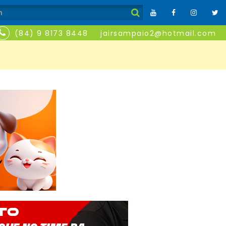
(84) 9 8173 8448
jairsampaio2@hotmail.com