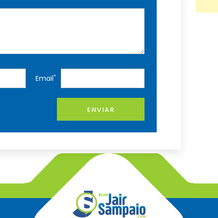
*
Email
ENVIAR