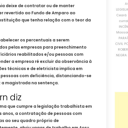
A
ia deixe de contratar ou de manter
LEGISL
ser revertido ao Fundo de Amparo ao
Ceará
nstituição que tenha relação com o teor da
curra
INCÊ
Mosso
PARA
stabelecer os percentuais a serem
CIVIL
PO
dos pelas empresas para preenchimento
ROBE
iciários reabilitados e/ou pessoas com
NEGRA 
ender a empresa ré excluir da observância à
ões técnicas e de eletricista implica em
s pessoas com deficiência, distanciando-se
z a magistrada na sentença.
n diz
rma que cumpre a legislação trabalhista em
mos anos, a contratação de pessoas com
as ao seu quadro próprio de
temente, abriu vagas de trabalho em Assu,