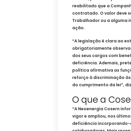
reabilitado que a Companh
contratado. O valor deve 
Trabalhador ou a alguma i
ação.
“A legislação é clara ao e
obrigatoriamente observa
dos seus cargos com benef
deficiência. Ademais, pret
política afirmativa as funç
reforço à discriminação à
do cumprimento da lei”, di
O que a Coser
“A Neoenergia Cosern info
vigor e ampliou, nos últi
deficiência incorporando-
colaboradores. Mais recen