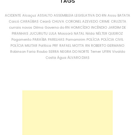
TAGS
ACIDENTE
Alcaçuz
ASSALTO
ASSEMBLEIA LEGISLATIVA DO RN
Assu
BATATA
Caicó
CARAÚBAS
Ceará
CHUVA
CORONEL AZEVEDO
CRIME
CRUZETA
currais novos
Dilma
Governo do RN
HOMICÍDIO
INCÊNDIO
JARDIM DE
PIRANHAS
JUCURUTU
LULA
Mossoró
NATAL
Nilda
NÉLTER QUEIROZ
Pagamento
PARAÍBA
PARELHAS
Parnamirim
POLÍCIA
POLÍCIA CIVIL
POLÍCIA MILITAR
Política
PRF
RAFAEL MOTTA
RN
ROBERTO GERMANO
Robinson Faria
Roubo
SERRA NEGRA DO NORTE
Temer
UFRN
Vivaldo
Costa
Água
ÁLVARO DIAS