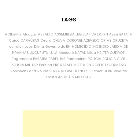
TAGS
ACIDENTE
Alcaçuz
ASSALTO
ASSEMBLEIA LEGISLATIVA DO RN
Assu
BATATA
Caicó
CARAÚBAS
Ceará
CHUVA
CORONEL AZEVEDO
CRIME
CRUZETA
currais novos
Dilma
Governo do RN
HOMICÍDIO
INCÊNDIO
JARDIM DE
PIRANHAS
JUCURUTU
LULA
Mossoró
NATAL
Nilda
NÉLTER QUEIROZ
Pagamento
PARAÍBA
PARELHAS
Parnamirim
POLÍCIA
POLÍCIA CIVIL
POLÍCIA MILITAR
Política
PRF
RAFAEL MOTTA
RN
ROBERTO GERMANO
Robinson Faria
Roubo
SERRA NEGRA DO NORTE
Temer
UFRN
Vivaldo
Costa
Água
ÁLVARO DIAS