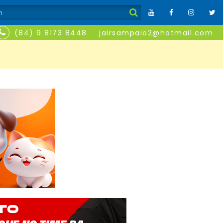
(84) 9 8173 8448
jairsampaio2@hotmail.com