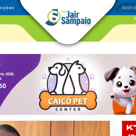
eições