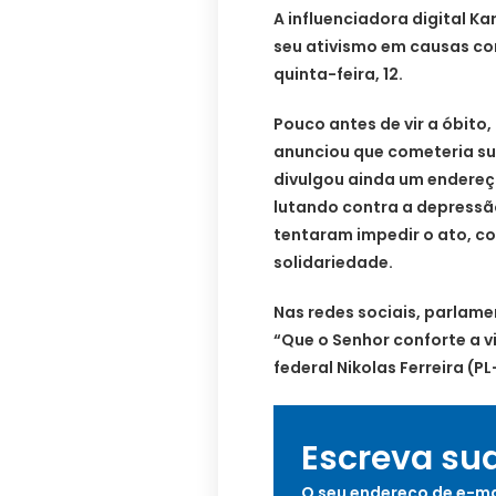
A influenciadora digital Kar
seu ativismo em causas co
quinta-feira, 12.
Pouco antes de vir a óbito,
anunciou que cometeria suic
divulgou ainda um endereço
lutando contra a depressã
tentaram impedir o ato, 
solidariedade.
Nas redes sociais, parlame
“Que o Senhor conforte a v
federal Nikolas Ferreira (P
Escreva su
O seu endereço de e-ma