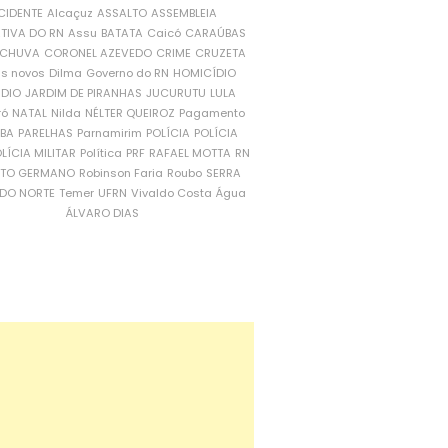
CIDENTE
Alcaçuz
ASSALTO
ASSEMBLEIA
ATIVA DO RN
Assu
BATATA
Caicó
CARAÚBAS
CHUVA
CORONEL AZEVEDO
CRIME
CRUZETA
is novos
Dilma
Governo do RN
HOMICÍDIO
NDIO
JARDIM DE PIRANHAS
JUCURUTU
LULA
ró
NATAL
Nilda
NÉLTER QUEIROZ
Pagamento
ÍBA
PARELHAS
Parnamirim
POLÍCIA
POLÍCIA
LÍCIA MILITAR
Política
PRF
RAFAEL MOTTA
RN
RTO GERMANO
Robinson Faria
Roubo
SERRA
DO NORTE
Temer
UFRN
Vivaldo Costa
Água
ÁLVARO DIAS