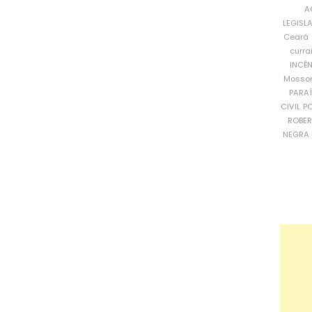
A
LEGISL
Ceará
curra
INCÊ
Mosso
PARA
CIVIL
PO
ROBE
NEGRA 