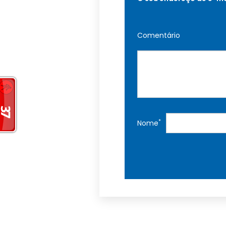
Comentário
*
Nome