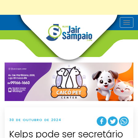
T
o
g
g
l
e
n
a
v
i
g
a
t
i
o
n
30 DE OUTUBRO DE 2024
Kelps pode ser secretário