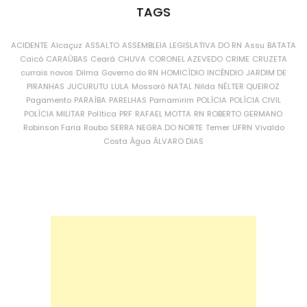
TAGS
ACIDENTE
Alcaçuz
ASSALTO
ASSEMBLEIA LEGISLATIVA DO RN
Assu
BATATA
Caicó
CARAÚBAS
Ceará
CHUVA
CORONEL AZEVEDO
CRIME
CRUZETA
currais novos
Dilma
Governo do RN
HOMICÍDIO
INCÊNDIO
JARDIM DE
PIRANHAS
JUCURUTU
LULA
Mossoró
NATAL
Nilda
NÉLTER QUEIROZ
Pagamento
PARAÍBA
PARELHAS
Parnamirim
POLÍCIA
POLÍCIA CIVIL
POLÍCIA MILITAR
Política
PRF
RAFAEL MOTTA
RN
ROBERTO GERMANO
Robinson Faria
Roubo
SERRA NEGRA DO NORTE
Temer
UFRN
Vivaldo
Costa
Água
ÁLVARO DIAS