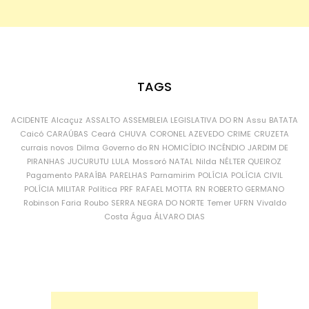
TAGS
ACIDENTE
Alcaçuz
ASSALTO
ASSEMBLEIA LEGISLATIVA DO RN
Assu
BATATA
Caicó
CARAÚBAS
Ceará
CHUVA
CORONEL AZEVEDO
CRIME
CRUZETA
currais novos
Dilma
Governo do RN
HOMICÍDIO
INCÊNDIO
JARDIM DE
PIRANHAS
JUCURUTU
LULA
Mossoró
NATAL
Nilda
NÉLTER QUEIROZ
Pagamento
PARAÍBA
PARELHAS
Parnamirim
POLÍCIA
POLÍCIA CIVIL
POLÍCIA MILITAR
Política
PRF
RAFAEL MOTTA
RN
ROBERTO GERMANO
Robinson Faria
Roubo
SERRA NEGRA DO NORTE
Temer
UFRN
Vivaldo
Costa
Água
ÁLVARO DIAS