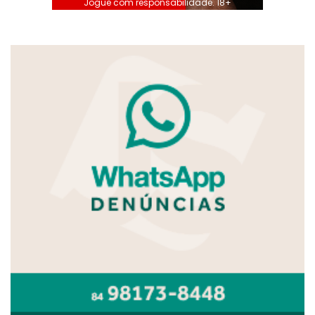
Jogue com responsabilidade. 18+