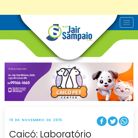
T
o
g
g
l
e
n
a
v
i
g
a
t
i
o
n
19 DE NOVEMBRO DE 2015
Caicó: Laboratório