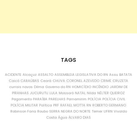
TAGS
ACIDENTE
Alcaçuz
ASSALTO
ASSEMBLEIA LEGISLATIVA DO RN
Assu
BATATA
Caicó
CARAÚBAS
Ceará
CHUVA
CORONEL AZEVEDO
CRIME
CRUZETA
currais novos
Dilma
Governo do RN
HOMICÍDIO
INCÊNDIO
JARDIM DE
PIRANHAS
JUCURUTU
LULA
Mossoró
NATAL
Nilda
NÉLTER QUEIROZ
Pagamento
PARAÍBA
PARELHAS
Parnamirim
POLÍCIA
POLÍCIA CIVIL
POLÍCIA MILITAR
Política
PRF
RAFAEL MOTTA
RN
ROBERTO GERMANO
Robinson Faria
Roubo
SERRA NEGRA DO NORTE
Temer
UFRN
Vivaldo
Costa
Água
ÁLVARO DIAS