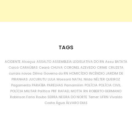
TAGS
ACIDENTE
Alcaçuz
ASSALTO
ASSEMBLEIA LEGISLATIVA DO RN
Assu
BATATA
Caicó
CARAÚBAS
Ceará
CHUVA
CORONEL AZEVEDO
CRIME
CRUZETA
currais novos
Dilma
Governo do RN
HOMICÍDIO
INCÊNDIO
JARDIM DE
PIRANHAS
JUCURUTU
LULA
Mossoró
NATAL
Nilda
NÉLTER QUEIROZ
Pagamento
PARAÍBA
PARELHAS
Parnamirim
POLÍCIA
POLÍCIA CIVIL
POLÍCIA MILITAR
Política
PRF
RAFAEL MOTTA
RN
ROBERTO GERMANO
Robinson Faria
Roubo
SERRA NEGRA DO NORTE
Temer
UFRN
Vivaldo
Costa
Água
ÁLVARO DIAS