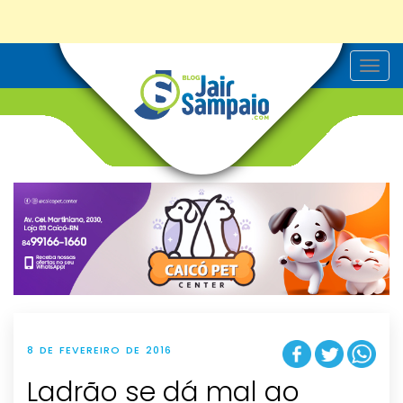
T
o
g
g
l
e
n
a
v
i
g
a
t
i
o
n
8 DE FEVEREIRO DE 2016
Ladrão se dá mal ao