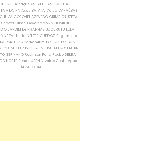
CIDENTE
Alcaçuz
ASSALTO
ASSEMBLEIA
ATIVA DO RN
Assu
BATATA
Caicó
CARAÚBAS
CHUVA
CORONEL AZEVEDO
CRIME
CRUZETA
is novos
Dilma
Governo do RN
HOMICÍDIO
NDIO
JARDIM DE PIRANHAS
JUCURUTU
LULA
ró
NATAL
Nilda
NÉLTER QUEIROZ
Pagamento
ÍBA
PARELHAS
Parnamirim
POLÍCIA
POLÍCIA
LÍCIA MILITAR
Política
PRF
RAFAEL MOTTA
RN
RTO GERMANO
Robinson Faria
Roubo
SERRA
DO NORTE
Temer
UFRN
Vivaldo Costa
Água
ÁLVARO DIAS