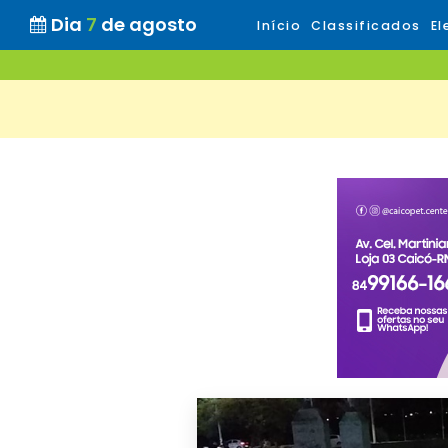
Dia
7
de agosto
Início
Classificados
El