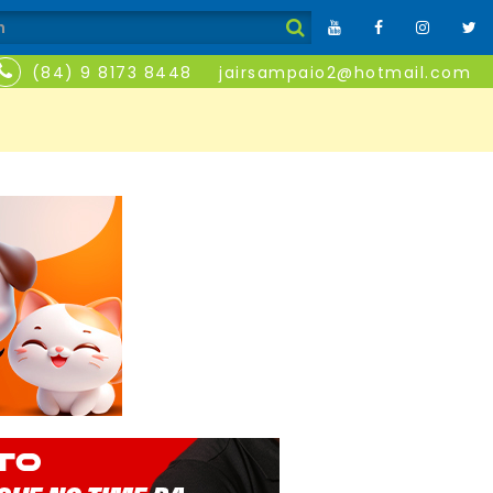
(84) 9 8173 8448
jairsampaio2@hotmail.com