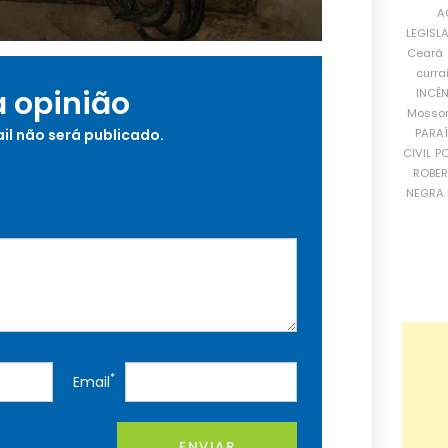
A
LEGISL
Ceará
curra
a opinião
INCÊ
Mosso
PARA
il não será publicado.
CIVIL
PO
ROBE
NEGRA 
*
Email
ENVIAR