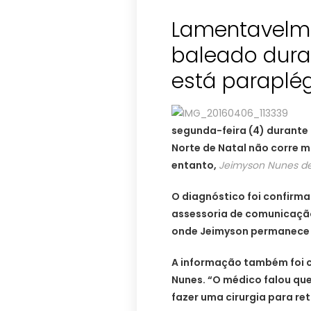
Lamentavelmen
baleado dura
está paraplé
segunda-feira (4) durante
Norte de Natal não corre ma
entanto,
Jeimyson Nunes d
O diagnóstico foi confirm
assessoria de comunicação
onde Jeimyson permanece 
A informação também foi c
Nunes. “O médico falou que
fazer uma cirurgia para reti