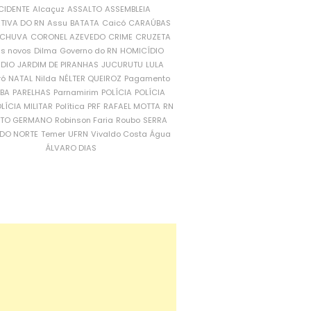
CIDENTE
Alcaçuz
ASSALTO
ASSEMBLEIA
ATIVA DO RN
Assu
BATATA
Caicó
CARAÚBAS
CHUVA
CORONEL AZEVEDO
CRIME
CRUZETA
is novos
Dilma
Governo do RN
HOMICÍDIO
NDIO
JARDIM DE PIRANHAS
JUCURUTU
LULA
ró
NATAL
Nilda
NÉLTER QUEIROZ
Pagamento
ÍBA
PARELHAS
Parnamirim
POLÍCIA
POLÍCIA
LÍCIA MILITAR
Política
PRF
RAFAEL MOTTA
RN
RTO GERMANO
Robinson Faria
Roubo
SERRA
DO NORTE
Temer
UFRN
Vivaldo Costa
Água
ÁLVARO DIAS