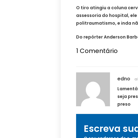
O tiro atingiu a coluna cer
assessoria do hospital, ele
politraumatismo, e inda nã
Do repórter Anderson Barb
1
Comentário
edno
a
Lamentáv
seja pres
preso
Escreva su