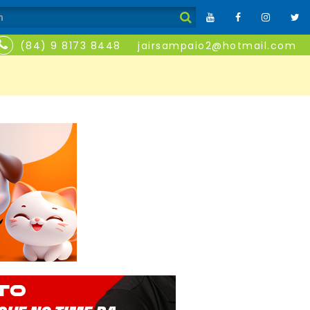
(84) 9 8173 8448
jairsampaio2@hotmail.com