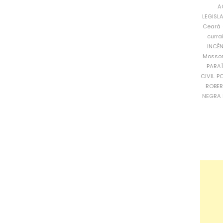
A
LEGISL
Ceará
curra
INCÊ
Mosso
PARA
CIVIL
PO
ROBE
NEGRA 