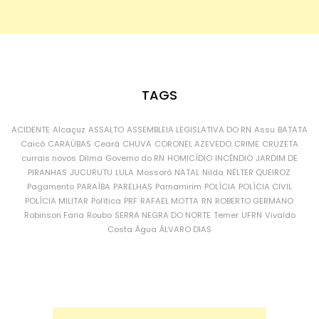
TAGS
ACIDENTE
Alcaçuz
ASSALTO
ASSEMBLEIA LEGISLATIVA DO RN
Assu
BATATA
Caicó
CARAÚBAS
Ceará
CHUVA
CORONEL AZEVEDO
CRIME
CRUZETA
currais novos
Dilma
Governo do RN
HOMICÍDIO
INCÊNDIO
JARDIM DE
PIRANHAS
JUCURUTU
LULA
Mossoró
NATAL
Nilda
NÉLTER QUEIROZ
Pagamento
PARAÍBA
PARELHAS
Parnamirim
POLÍCIA
POLÍCIA CIVIL
POLÍCIA MILITAR
Política
PRF
RAFAEL MOTTA
RN
ROBERTO GERMANO
Robinson Faria
Roubo
SERRA NEGRA DO NORTE
Temer
UFRN
Vivaldo
Costa
Água
ÁLVARO DIAS