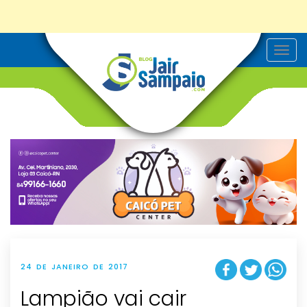
T
o
g
g
l
e
n
a
v
i
g
a
t
i
o
n
24 DE JANEIRO DE 2017
Lampião vai cair