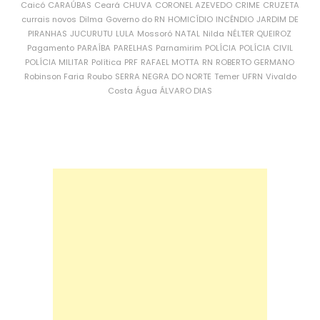
Caicó
CARAÚBAS
Ceará
CHUVA
CORONEL AZEVEDO
CRIME
CRUZETA
currais novos
Dilma
Governo do RN
HOMICÍDIO
INCÊNDIO
JARDIM DE
PIRANHAS
JUCURUTU
LULA
Mossoró
NATAL
Nilda
NÉLTER QUEIROZ
Pagamento
PARAÍBA
PARELHAS
Parnamirim
POLÍCIA
POLÍCIA CIVIL
POLÍCIA MILITAR
Política
PRF
RAFAEL MOTTA
RN
ROBERTO GERMANO
Robinson Faria
Roubo
SERRA NEGRA DO NORTE
Temer
UFRN
Vivaldo
Costa
Água
ÁLVARO DIAS