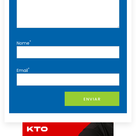
*
Nome
*
Email
ENVIAR