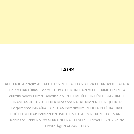
TAGS
ACIDENTE
Alcaçuz
ASSALTO
ASSEMBLEIA LEGISLATIVA DO RN
Assu
BATATA
Caicó
CARAÚBAS
Ceará
CHUVA
CORONEL AZEVEDO
CRIME
CRUZETA
currais novos
Dilma
Governo do RN
HOMICÍDIO
INCÊNDIO
JARDIM DE
PIRANHAS
JUCURUTU
LULA
Mossoró
NATAL
Nilda
NÉLTER QUEIROZ
Pagamento
PARAÍBA
PARELHAS
Parnamirim
POLÍCIA
POLÍCIA CIVIL
POLÍCIA MILITAR
Política
PRF
RAFAEL MOTTA
RN
ROBERTO GERMANO
Robinson Faria
Roubo
SERRA NEGRA DO NORTE
Temer
UFRN
Vivaldo
Costa
Água
ÁLVARO DIAS