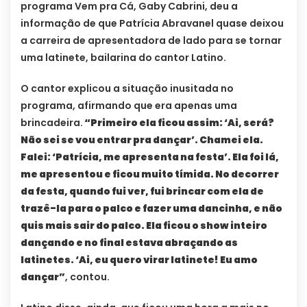
programa Vem pra Cá, Gaby Cabrini, deu a
informação de que Patrícia Abravanel quase deixou
a carreira de apresentadora de lado para se tornar
uma latinete, bailarina do cantor Latino.
O cantor explicou a situação inusitada no
programa, afirmando que era apenas uma
brincadeira.
“Primeiro ela ficou assim: ‘Ai, será?
Não sei se vou entrar pra dançar’. Chamei ela.
Falei: ‘Patrícia, me apresenta na festa’. Ela foi lá,
me apresentou e ficou muito tímida. No decorrer
da festa, quando fui ver, fui brincar com ela de
trazê-la para o palco e fazer uma dancinha, e não
quis mais sair do palco. Ela ficou o show inteiro
dançando e no final estava abraçando as
latinetes. ‘Ai, eu quero virar latinete! Eu amo
dançar”
, contou.