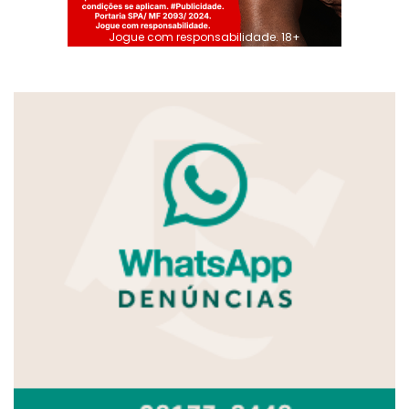
Jogue com responsabilidade. 18+