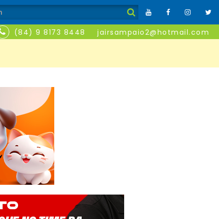
(84) 9 8173 8448
jairsampaio2@hotmail.com