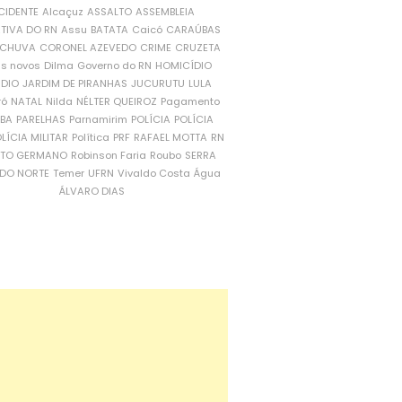
CIDENTE
Alcaçuz
ASSALTO
ASSEMBLEIA
ATIVA DO RN
Assu
BATATA
Caicó
CARAÚBAS
CHUVA
CORONEL AZEVEDO
CRIME
CRUZETA
is novos
Dilma
Governo do RN
HOMICÍDIO
NDIO
JARDIM DE PIRANHAS
JUCURUTU
LULA
ró
NATAL
Nilda
NÉLTER QUEIROZ
Pagamento
ÍBA
PARELHAS
Parnamirim
POLÍCIA
POLÍCIA
LÍCIA MILITAR
Política
PRF
RAFAEL MOTTA
RN
RTO GERMANO
Robinson Faria
Roubo
SERRA
DO NORTE
Temer
UFRN
Vivaldo Costa
Água
ÁLVARO DIAS