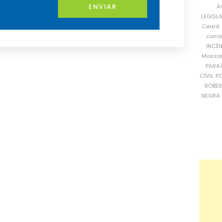
ENVIAR
A
LEGISL
Ceará
curra
INCÊ
Mosso
PARA
CIVIL
PO
ROBE
NEGRA 