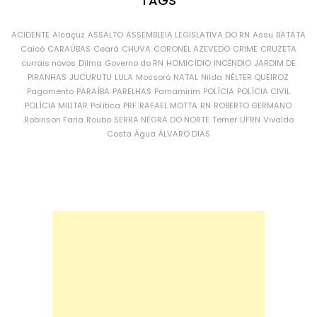
TAGS
ACIDENTE
Alcaçuz
ASSALTO
ASSEMBLEIA LEGISLATIVA DO RN
Assu
BATATA
Caicó
CARAÚBAS
Ceará
CHUVA
CORONEL AZEVEDO
CRIME
CRUZETA
currais novos
Dilma
Governo do RN
HOMICÍDIO
INCÊNDIO
JARDIM DE
PIRANHAS
JUCURUTU
LULA
Mossoró
NATAL
Nilda
NÉLTER QUEIROZ
Pagamento
PARAÍBA
PARELHAS
Parnamirim
POLÍCIA
POLÍCIA CIVIL
POLÍCIA MILITAR
Política
PRF
RAFAEL MOTTA
RN
ROBERTO GERMANO
Robinson Faria
Roubo
SERRA NEGRA DO NORTE
Temer
UFRN
Vivaldo
Costa
Água
ÁLVARO DIAS