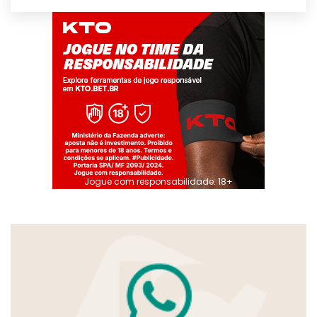
Jogue com responsabilidade. 18+