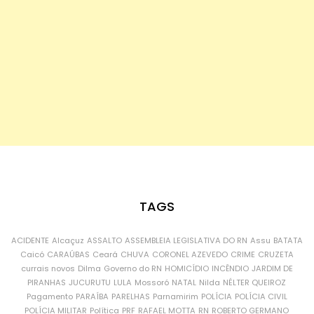
TAGS
ACIDENTE
Alcaçuz
ASSALTO
ASSEMBLEIA LEGISLATIVA DO RN
Assu
BATATA
Caicó
CARAÚBAS
Ceará
CHUVA
CORONEL AZEVEDO
CRIME
CRUZETA
currais novos
Dilma
Governo do RN
HOMICÍDIO
INCÊNDIO
JARDIM DE
PIRANHAS
JUCURUTU
LULA
Mossoró
NATAL
Nilda
NÉLTER QUEIROZ
Pagamento
PARAÍBA
PARELHAS
Parnamirim
POLÍCIA
POLÍCIA CIVIL
POLÍCIA MILITAR
Política
PRF
RAFAEL MOTTA
RN
ROBERTO GERMANO