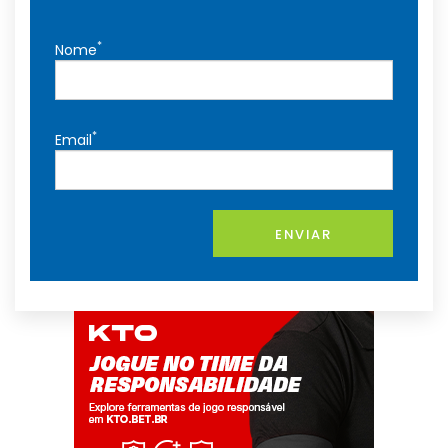
*
Nome
*
Email
ENVIAR