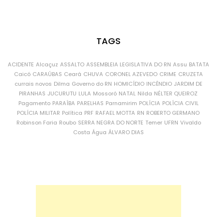
TAGS
ACIDENTE
Alcaçuz
ASSALTO
ASSEMBLEIA LEGISLATIVA DO RN
Assu
BATATA
Caicó
CARAÚBAS
Ceará
CHUVA
CORONEL AZEVEDO
CRIME
CRUZETA
currais novos
Dilma
Governo do RN
HOMICÍDIO
INCÊNDIO
JARDIM DE
PIRANHAS
JUCURUTU
LULA
Mossoró
NATAL
Nilda
NÉLTER QUEIROZ
Pagamento
PARAÍBA
PARELHAS
Parnamirim
POLÍCIA
POLÍCIA CIVIL
POLÍCIA MILITAR
Política
PRF
RAFAEL MOTTA
RN
ROBERTO GERMANO
Robinson Faria
Roubo
SERRA NEGRA DO NORTE
Temer
UFRN
Vivaldo
Costa
Água
ÁLVARO DIAS