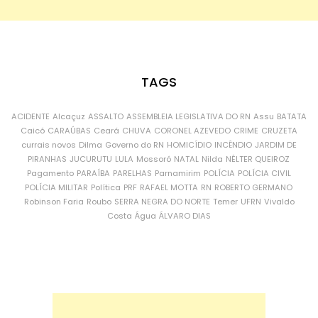
TAGS
ACIDENTE
Alcaçuz
ASSALTO
ASSEMBLEIA LEGISLATIVA DO RN
Assu
BATATA
Caicó
CARAÚBAS
Ceará
CHUVA
CORONEL AZEVEDO
CRIME
CRUZETA
currais novos
Dilma
Governo do RN
HOMICÍDIO
INCÊNDIO
JARDIM DE
PIRANHAS
JUCURUTU
LULA
Mossoró
NATAL
Nilda
NÉLTER QUEIROZ
Pagamento
PARAÍBA
PARELHAS
Parnamirim
POLÍCIA
POLÍCIA CIVIL
POLÍCIA MILITAR
Política
PRF
RAFAEL MOTTA
RN
ROBERTO GERMANO
Robinson Faria
Roubo
SERRA NEGRA DO NORTE
Temer
UFRN
Vivaldo
Costa
Água
ÁLVARO DIAS