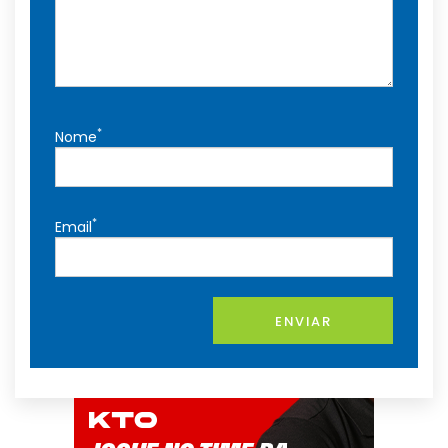
*
Nome
*
Email
ENVIAR