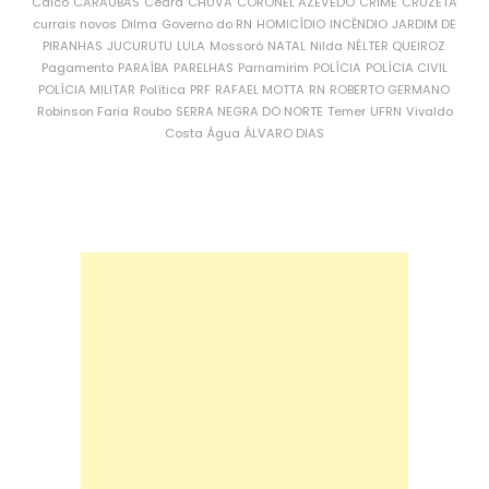
Caicó
CARAÚBAS
Ceará
CHUVA
CORONEL AZEVEDO
CRIME
CRUZETA
currais novos
Dilma
Governo do RN
HOMICÍDIO
INCÊNDIO
JARDIM DE
PIRANHAS
JUCURUTU
LULA
Mossoró
NATAL
Nilda
NÉLTER QUEIROZ
Pagamento
PARAÍBA
PARELHAS
Parnamirim
POLÍCIA
POLÍCIA CIVIL
POLÍCIA MILITAR
Política
PRF
RAFAEL MOTTA
RN
ROBERTO GERMANO
Robinson Faria
Roubo
SERRA NEGRA DO NORTE
Temer
UFRN
Vivaldo
Costa
Água
ÁLVARO DIAS