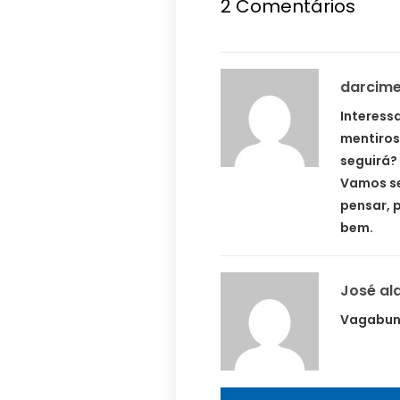
2 Comentários
darcim
Interess
mentiros
seguirá?
Vamos se
pensar, 
bem.
José a
Vagabu