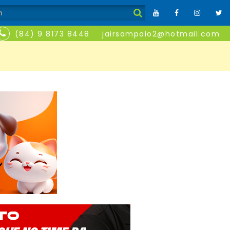
(84) 9 8173 8448
jairsampaio2@hotmail.com