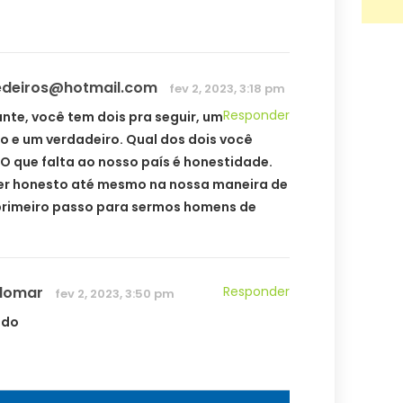
edeiros@hotmail.com
fev 2, 2023, 3:18 pm
Responder
ante, você tem dois pra seguir, um
o e um verdadeiro. Qual dos dois você
 O que falta ao nosso país é honestidade.
r honesto até mesmo na nossa maneira de
primeiro passo para sermos homens de
ldomar
Responder
fev 2, 2023, 3:50 pm
ndo