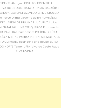
CIDENTE
Alcaçuz
ASSALTO
ASSEMBLEIA
ATIVA DO RN
Assu
BATATA
Caicó
CARAÚBAS
CHUVA
CORONEL AZEVEDO
CRIME
CRUZETA
is novos
Dilma
Governo do RN
HOMICÍDIO
NDIO
JARDIM DE PIRANHAS
JUCURUTU
LULA
ró
NATAL
Nilda
NÉLTER QUEIROZ
Pagamento
ÍBA
PARELHAS
Parnamirim
POLÍCIA
POLÍCIA
LÍCIA MILITAR
Política
PRF
RAFAEL MOTTA
RN
RTO GERMANO
Robinson Faria
Roubo
SERRA
DO NORTE
Temer
UFRN
Vivaldo Costa
Água
ÁLVARO DIAS