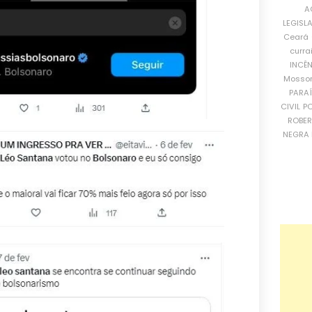
A
LEGISL
Ceará
curra
INCÊ
Mosso
PARA
CIVIL
PO
ROBE
NEGRA 