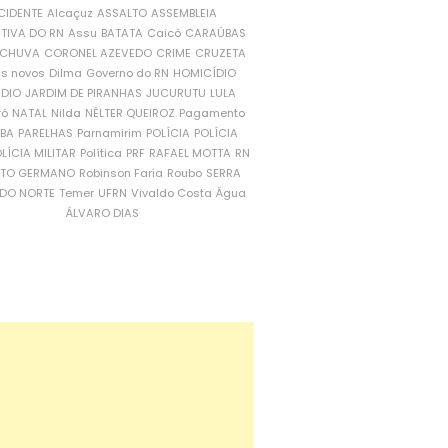
CIDENTE
Alcaçuz
ASSALTO
ASSEMBLEIA
ATIVA DO RN
Assu
BATATA
Caicó
CARAÚBAS
CHUVA
CORONEL AZEVEDO
CRIME
CRUZETA
is novos
Dilma
Governo do RN
HOMICÍDIO
NDIO
JARDIM DE PIRANHAS
JUCURUTU
LULA
ró
NATAL
Nilda
NÉLTER QUEIROZ
Pagamento
ÍBA
PARELHAS
Parnamirim
POLÍCIA
POLÍCIA
LÍCIA MILITAR
Política
PRF
RAFAEL MOTTA
RN
RTO GERMANO
Robinson Faria
Roubo
SERRA
DO NORTE
Temer
UFRN
Vivaldo Costa
Água
ÁLVARO DIAS