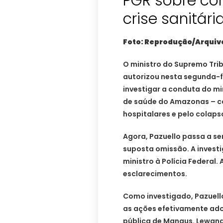
PGR sobre co
crise sanitár
Foto: Reprodução/Arquiv
O ministro do Supremo Tri
autorizou nesta segunda-fe
investigar a conduta do mi
de saúde do Amazonas – ca
hospitalares e pelo colaps
Agora, Pazuello passa a s
suposta omissão. A invest
ministro à Polícia Federal
esclarecimentos.
Como investigado, Pazuell
as ações efetivamente ad
pública de Manaus. Lewando