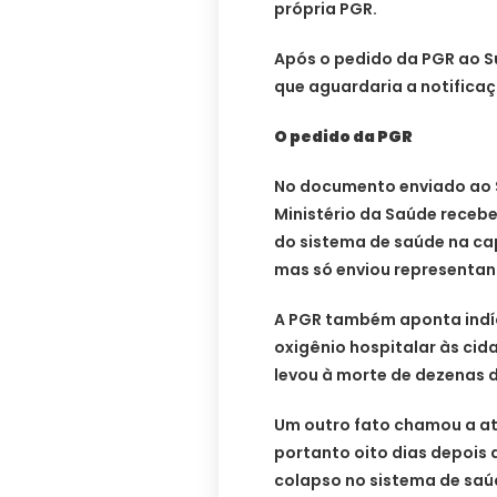
própria PGR.
Após o pedido da PGR ao S
que aguardaria a notificaç
O pedido da PGR
No documento enviado ao S
Ministério da Saúde receb
do sistema de saúde na c
mas só enviou representan
A PGR também aponta indíci
oxigênio hospitalar às ci
levou à morte de dezenas 
Um outro fato chamou a ate
portanto oito dias depois 
colapso no sistema de saúd