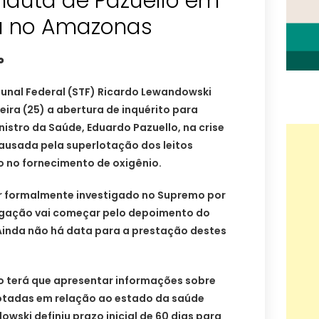
nduta de Pazuello em
ia no Amazonas
o
bunal Federal (STF) Ricardo Lewandowski
ira (25) a abertura de inquérito para
nistro da Saúde, Eduardo Pazuello, na crise
usada pela superlotação dos leitos
o no fornecimento de oxigênio.
er formalmente investigado no Supremo por
igação vai começar pelo depoimento do
. Ainda não há data para a prestação destes
o terá que apresentar informações sobre
otadas em relação ao estado da saúde
wski definiu prazo inicial de 60 dias para