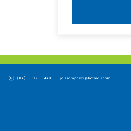
(84) 9 8173 8448
jairsampaio2@hotmail.com