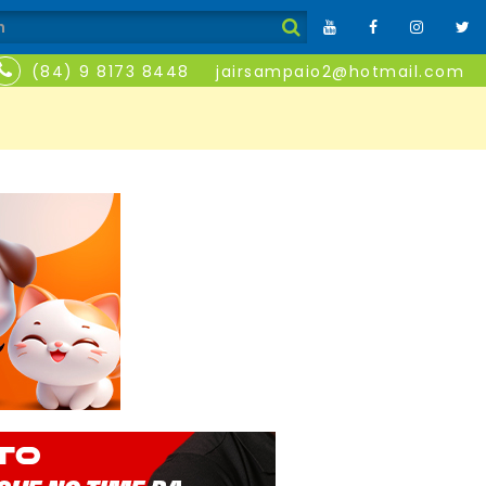
(84) 9 8173 8448
jairsampaio2@hotmail.com