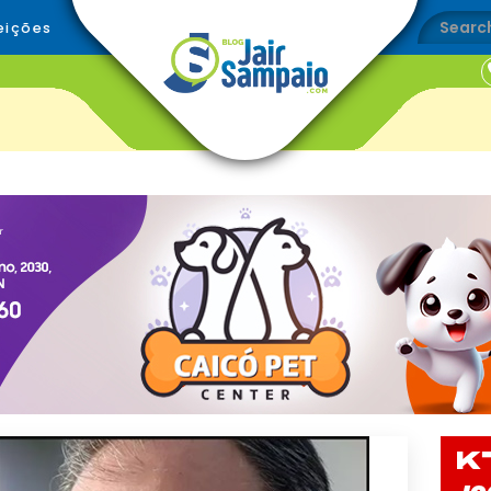
eições