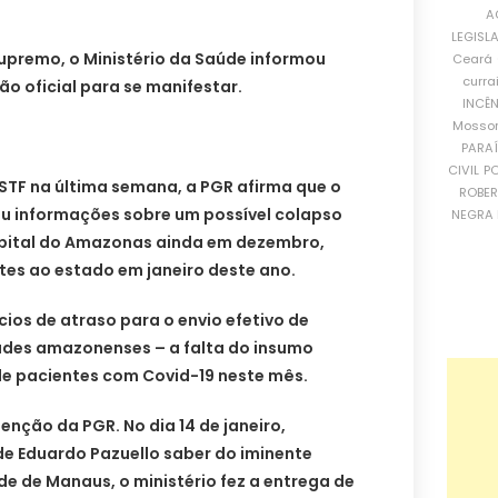
A
LEGISL
upremo, o Ministério da Saúde informou
Ceará
curra
ão oficial para se manifestar.
INCÊ
Mosso
PARA
CIVIL
PO
TF na última semana, a PGR afirma que o
ROBE
eu informações sobre um possível colapso
NEGRA 
apital do Amazonas ainda em dezembro,
tes ao estado em janeiro deste ano.
os de atraso para o envio efetivo de
dades amazonenses – a falta do insumo
de pacientes com Covid-19 neste mês.
nção da PGR. No dia 14 de janeiro,
de Eduardo Pazuello saber do iminente
e de Manaus, o ministério fez a entrega de