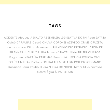
TAGS
ACIDENTE
Alcaçuz
ASSALTO
ASSEMBLEIA LEGISLATIVA DO RN
Assu
BATATA
Caicó
CARAÚBAS
Ceará
CHUVA
CORONEL AZEVEDO
CRIME
CRUZETA
currais novos
Dilma
Governo do RN
HOMICÍDIO
INCÊNDIO
JARDIM DE
PIRANHAS
JUCURUTU
LULA
Mossoró
NATAL
Nilda
NÉLTER QUEIROZ
Pagamento
PARAÍBA
PARELHAS
Parnamirim
POLÍCIA
POLÍCIA CIVIL
POLÍCIA MILITAR
Política
PRF
RAFAEL MOTTA
RN
ROBERTO GERMANO
Robinson Faria
Roubo
SERRA NEGRA DO NORTE
Temer
UFRN
Vivaldo
Costa
Água
ÁLVARO DIAS