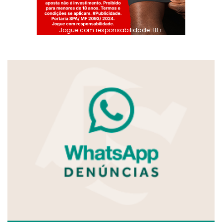
Jogue com responsabilidade. 18+