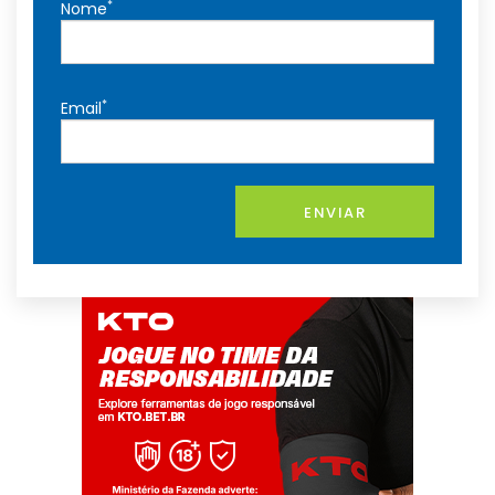
*
Nome
*
Email
ENVIAR