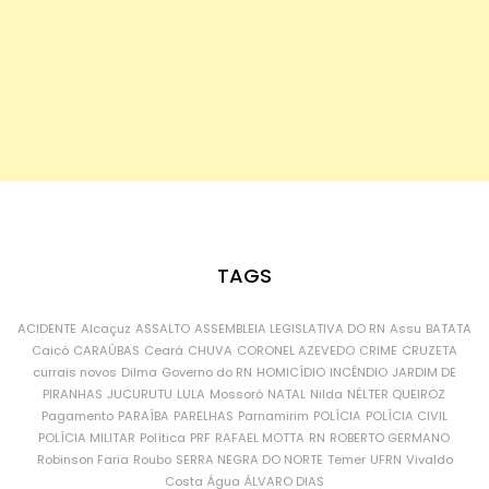
TAGS
ACIDENTE
Alcaçuz
ASSALTO
ASSEMBLEIA LEGISLATIVA DO RN
Assu
BATATA
Caicó
CARAÚBAS
Ceará
CHUVA
CORONEL AZEVEDO
CRIME
CRUZETA
currais novos
Dilma
Governo do RN
HOMICÍDIO
INCÊNDIO
JARDIM DE
PIRANHAS
JUCURUTU
LULA
Mossoró
NATAL
Nilda
NÉLTER QUEIROZ
Pagamento
PARAÍBA
PARELHAS
Parnamirim
POLÍCIA
POLÍCIA CIVIL
POLÍCIA MILITAR
Política
PRF
RAFAEL MOTTA
RN
ROBERTO GERMANO
Robinson Faria
Roubo
SERRA NEGRA DO NORTE
Temer
UFRN
Vivaldo
Costa
Água
ÁLVARO DIAS