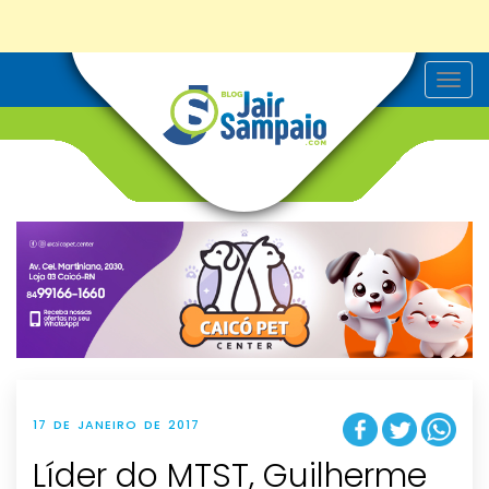
T
o
g
g
l
e
n
a
v
i
g
a
t
i
o
n
17 DE JANEIRO DE 2017
Líder do MTST, Guilherme