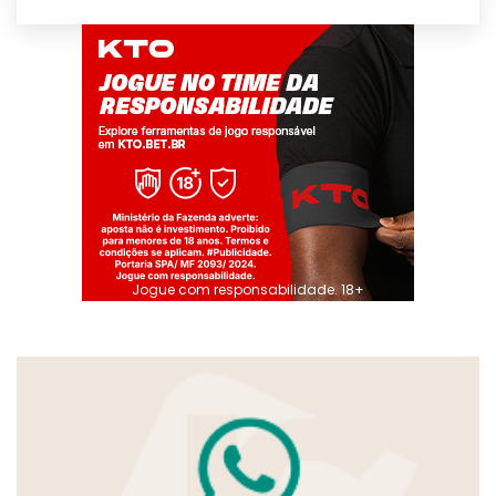
Jogue com responsabilidade. 18+