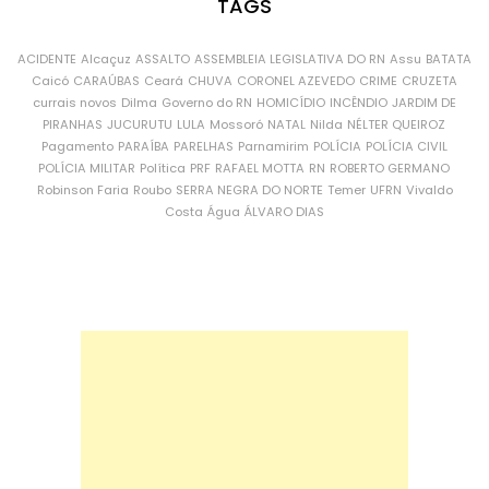
TAGS
ACIDENTE
Alcaçuz
ASSALTO
ASSEMBLEIA LEGISLATIVA DO RN
Assu
BATATA
Caicó
CARAÚBAS
Ceará
CHUVA
CORONEL AZEVEDO
CRIME
CRUZETA
currais novos
Dilma
Governo do RN
HOMICÍDIO
INCÊNDIO
JARDIM DE
PIRANHAS
JUCURUTU
LULA
Mossoró
NATAL
Nilda
NÉLTER QUEIROZ
Pagamento
PARAÍBA
PARELHAS
Parnamirim
POLÍCIA
POLÍCIA CIVIL
POLÍCIA MILITAR
Política
PRF
RAFAEL MOTTA
RN
ROBERTO GERMANO
Robinson Faria
Roubo
SERRA NEGRA DO NORTE
Temer
UFRN
Vivaldo
Costa
Água
ÁLVARO DIAS