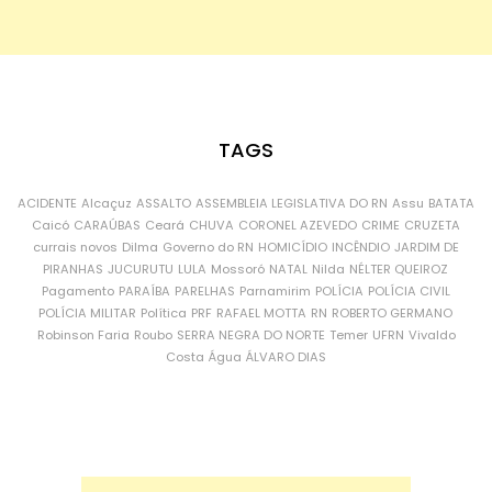
TAGS
ACIDENTE
Alcaçuz
ASSALTO
ASSEMBLEIA LEGISLATIVA DO RN
Assu
BATATA
Caicó
CARAÚBAS
Ceará
CHUVA
CORONEL AZEVEDO
CRIME
CRUZETA
currais novos
Dilma
Governo do RN
HOMICÍDIO
INCÊNDIO
JARDIM DE
PIRANHAS
JUCURUTU
LULA
Mossoró
NATAL
Nilda
NÉLTER QUEIROZ
Pagamento
PARAÍBA
PARELHAS
Parnamirim
POLÍCIA
POLÍCIA CIVIL
POLÍCIA MILITAR
Política
PRF
RAFAEL MOTTA
RN
ROBERTO GERMANO
Robinson Faria
Roubo
SERRA NEGRA DO NORTE
Temer
UFRN
Vivaldo
Costa
Água
ÁLVARO DIAS