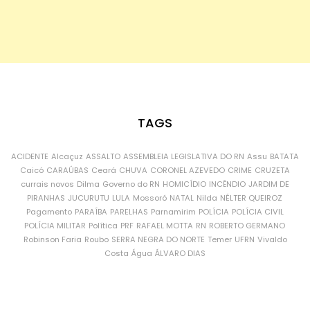
TAGS
ACIDENTE
Alcaçuz
ASSALTO
ASSEMBLEIA LEGISLATIVA DO RN
Assu
BATATA
Caicó
CARAÚBAS
Ceará
CHUVA
CORONEL AZEVEDO
CRIME
CRUZETA
currais novos
Dilma
Governo do RN
HOMICÍDIO
INCÊNDIO
JARDIM DE
PIRANHAS
JUCURUTU
LULA
Mossoró
NATAL
Nilda
NÉLTER QUEIROZ
Pagamento
PARAÍBA
PARELHAS
Parnamirim
POLÍCIA
POLÍCIA CIVIL
POLÍCIA MILITAR
Política
PRF
RAFAEL MOTTA
RN
ROBERTO GERMANO
Robinson Faria
Roubo
SERRA NEGRA DO NORTE
Temer
UFRN
Vivaldo
Costa
Água
ÁLVARO DIAS