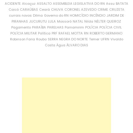
ACIDENTE
Alcaçuz
ASSALTO
ASSEMBLEIA LEGISLATIVA DO RN
Assu
BATATA
Caicó
CARAÚBAS
Ceará
CHUVA
CORONEL AZEVEDO
CRIME
CRUZETA
currais novos
Dilma
Governo do RN
HOMICÍDIO
INCÊNDIO
JARDIM DE
PIRANHAS
JUCURUTU
LULA
Mossoró
NATAL
Nilda
NÉLTER QUEIROZ
Pagamento
PARAÍBA
PARELHAS
Parnamirim
POLÍCIA
POLÍCIA CIVIL
POLÍCIA MILITAR
Política
PRF
RAFAEL MOTTA
RN
ROBERTO GERMANO
Robinson Faria
Roubo
SERRA NEGRA DO NORTE
Temer
UFRN
Vivaldo
Costa
Água
ÁLVARO DIAS