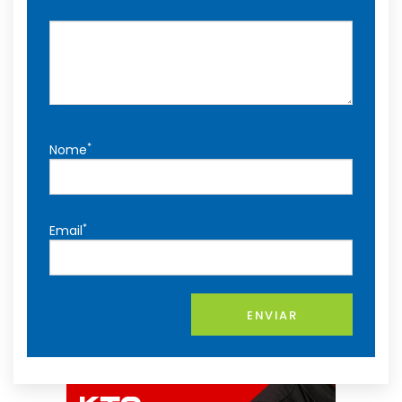
*
Nome
*
Email
ENVIAR