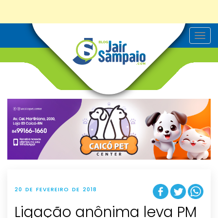
T
o
g
g
l
e
n
a
v
i
g
a
t
i
o
n
20 DE FEVEREIRO DE 2018
Ligação anônima leva PM