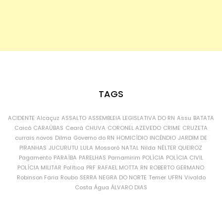
TAGS
ACIDENTE
Alcaçuz
ASSALTO
ASSEMBLEIA LEGISLATIVA DO RN
Assu
BATATA
Caicó
CARAÚBAS
Ceará
CHUVA
CORONEL AZEVEDO
CRIME
CRUZETA
currais novos
Dilma
Governo do RN
HOMICÍDIO
INCÊNDIO
JARDIM DE
PIRANHAS
JUCURUTU
LULA
Mossoró
NATAL
Nilda
NÉLTER QUEIROZ
Pagamento
PARAÍBA
PARELHAS
Parnamirim
POLÍCIA
POLÍCIA CIVIL
POLÍCIA MILITAR
Política
PRF
RAFAEL MOTTA
RN
ROBERTO GERMANO
Robinson Faria
Roubo
SERRA NEGRA DO NORTE
Temer
UFRN
Vivaldo
Costa
Água
ÁLVARO DIAS